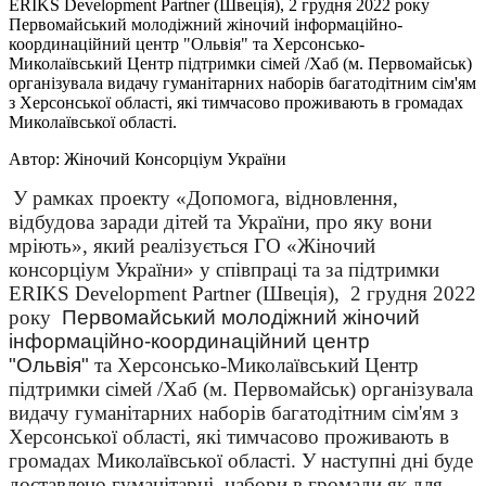
ERIKS Development Partner (Швеція), 2 грудня 2022 року
Первомайський молодіжний жіночий інформаційно-
координаційний центр "Ольвія" та Херсонсько-
Миколаївський Центр підтримки сімей /Хаб (м. Первомайськ)
організувала видачу гуманітарних наборів багатодітним сім'ям
з Херсонської області, які тимчасово проживають в громадах
Миколаївської області.
Автор:
Жіночий Консорціум України
У рамках проекту «Допомога, відновлення,
відбудова заради дітей та України, про яку вони
мріють», який реалізується ГО «Жіночий
консорціум України» у співпраці та за підтримки
ERIKS Development Partner (Швеція), 2 грудня 2022
року
Первомайський молодіжний жіночий
інформаційно-координаційний центр
"Ольвія"
та Херсонсько-Миколаївський Центр
підтримки сімей /Хаб (м. Первомайськ) організувала
видачу гуманітарних наборів багатодітним сім'ям з
Херсонської області, які тимчасово проживають в
громадах Миколаївської області. У наступні дні буде
доставлено гуманітарні набори в громади як для