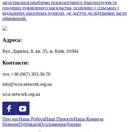
загострилися проблеми психологічного благополуччя та
гендерно зумовленого насильства, особливо у сільських і
віддалених населених пунктах, де доступ до підтримки часто
обмежений.
Адреса:
Вул. Дарвіна, 8, кв. 55,
м. Київ, 01004
Контакти:
тел: +38 (067) 303-30-70
info@wcu-network.org.ua
wcu-network.org.ua
Про нас
Наша Робота
Наші Проєкти
Наша Команда
Новини
Публікації
Оголошення
Донори