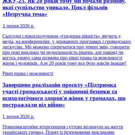
ЖКУ-25. Як 20 років тому ми почали розмову,
якої суспільство уникало. Цикл фільмів
«Незручна тема»
3 липня 2026 р.
Сьогодні словосполучення «гендерна рівність» звучить у
медіа, на конференціях, у державних програмах і громадських
дискусіях. Ми можемо сперечатися про темпи змін, говорити
про нові виклики чи недосконалість рішень, але навряд чи
когось здивує сама розмова про рівні права та можливості
жінок і чоловіків. Але 20 років тому все було зовсім інакше!
Рівні права і можливості
Завершено реалізацію проєкту «Підтримка
участі громадськості у зміцненні безпеки та
психологічного здоров'я жінок у громадах, що
постраждали від війни»
1 липня 2026 р.
Повномасштабне вторгенення суттєво вплинуло на життя
українських громад. Поряд із безпековими викликами