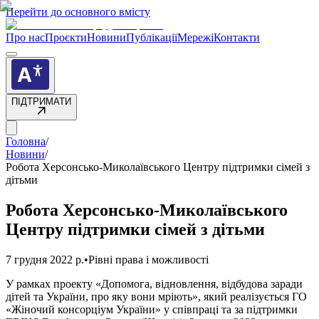
Перейти до основного вмісту
Про нас
Проєкти
Новини
Публікації
Мережі
Контакти
ПІДТРИМАТИ
Головна
/
Новини
/
Робота Херсонсько-Миколаївського Центру підтримки сімей з
дітьми
Робота Херсонсько-Миколаївського
Центру підтримки сімей з дітьми
7 грудня 2022 р.
•
Рівні права і можливості
У рамках проекту «Допомога, відновлення, відбудова заради
дітей та України, про яку вони мріють», який реалізується ГО
«Жіночий консорціум України» у співпраці та за підтримки